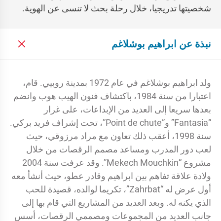
شخصيتها تدريجيا، خلال رحلة بحث لا تنسى عن الهوية.
نبذة عن ابراهيم بوشلاغم
ولد ابراهيم بوشلاغم في عام 1972 بمدينة روبيي. قام،
اعتبارا من سنة 1984، باكتشاف فنون الهيب هوب وانضم
بعدها سريعا إلى العديد من الإبداعات، على غرار
“Fantasia” و”Point de chute”، تحت إشراف فريد بركي.
سنة 1998، أعقب ذلك تعاون مع مراد مرزوقي، حيث
لعب دور المدرب ومساعد مصمم الرقصات من خلال
مشروع “Mekech Mouchkin”. وقد عرفت سنة 2004
ولادة علاقة تفاهم بين ابراهيم وقادر عطو، حيث أنشأ معه
أول عرض له “Zahrbat”، تكريما لوالده، قصيدة للحب
الذي يكنه له. وبعد العديد من المشاريع التي قام بها إلى
جانب العديد من المجموعات ومصممي الرقصات، أسس