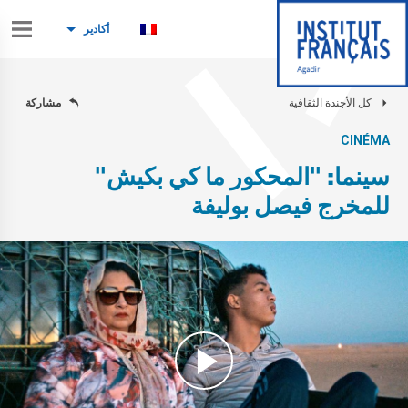
أكادير
كل الأجندة الثقافية
مشاركة
CINÉMA
سينما: "المحكور ما كي بكيش"
للمخرج فيصل بوليفة