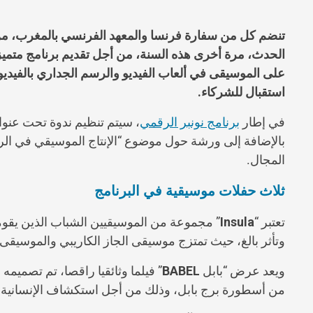
تنضم كل من سفارة فرنسا والمعهد الفرنسي بالمغرب، من خ
الحدث، مرة أخرى هذه السنة، من أجل تقديم برنامج متميز
على الموسيقى في ألعاب الفيديو والرسم الجداري بالفيديو،
استقبال للشركاء.
في إطار
برنامج نونبر الرقمي
، سيتم تنظيم ندوة تحت عنوان 
بالإضافة إلى ورشة حول موضوع “الإنتاج الموسيقي في الر
المجال.
ثلاث حفلات موسيقية في البرنامج
تعتبر “
Insula
وتأثر بالغ، حيث تمتزج موسيقى الجاز الكاريبي والموسيقى ال
ويعد عرض “بابل
BABEL
” فيلما وثائقيا راقصا، تم تص
من أسطورة برج بابل، وذلك من أجل استكشاف الإنسانية ف