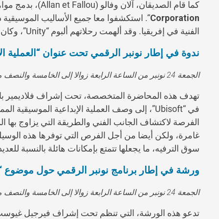
كما قام الصديقان، آلان وفالو (Allan et Fallou)، بدمج مواهبهما الإنتاجية سنة 2016 من أجل إنشاء شركة “
Corporation
“. استكشفوا معا جميع الأساليب الموسيقية 
الفنية في إفريقيا. وقد ألهمت رحلاتهم ألبوم “Unity”، وكان ثمرة الثروة الفنية للقارة الإفريقية.
ندوة في إطار نونبر الرقمي تحت عنوان “العملية الإ
الجمعة 24 نونبر من الساعة الرابعة زوالا إلى الخامسة والنصف مساء بمتحف محمد السادس
في “Ubisoft”، إلى وصف العملية الإبداعية الموسيقية
الفرصة لاكتشاف الجانب الفني والطريقة التي يزاوج بها ا
غامرة، ولكن أيضا من أجل الفرص التي توفرها هذه الوسيلة.
سوق الترفيه، ما يجعلها تتمتع بإمكانات هائلة بالنسبة للعديد
ورشة في إطار برنامج نونبر الرقمي حول موضوع “ال
الجمعة 24 نونبر من الساعة الرابعة زوالا إلى الخامسة والنصف مساء – المشاركة عبر