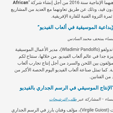
African
دون قيد، وذلك عن طريق تعاونهما مع العديد من المشاريع
بداعية الموسيقية في ألعاب الفيديو”
تهدف هذه المحاضرة المتخصصة، تحت إشراف فلاديمير باندولفو (Wladimir Pandolfo)، مدير الأعمال الموسيقية
 المميزة جدا في عالم ألعاب الفيديو. من خلالها، ستتاح لكم
لمؤلفون بين اللحن والسرد من أجل إنتاج تجارب ألعاب
 كما تمثل صناعة ألعاب الفيديو اليوم الحصة الأكبر من
 من الفنانين.
إنتاج الموسيقي في الرسم الجداري بالفيديو
طلب الترشيحات
تدعو هذه الورشة، التي تنظم تحت إشراف فيرجيل غيوست (Virgile Guiost)، مؤلف وفنان بارز في الرسم الجداري