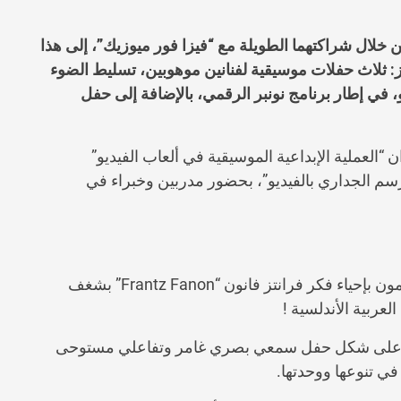
لال شراكتهما الطويلة مع “فيزا فور ميوزيك”، إلى هذا
: ثلاث حفلات موسيقية لفنانين موهوبين، تسليط الضوء
 في إطار برنامج نونبر الرقمي، بالإضافة إلى حفل
“العملية الإبداعية الموسيقية في ألعاب الفيديو”
سم الجداري بالفيديو”، بحضور مدربين وخبراء في
” مجموعة من الموسيقيين الشباب الذين يقومون بإحياء فكر فرانتز فانون “Frantz Fanon” بشغف
عربية الأندلسية !
ميمه على شكل حفل سمعي بصري غامر وتفاعلي مستوحى
ي تنوعها ووحدتها.