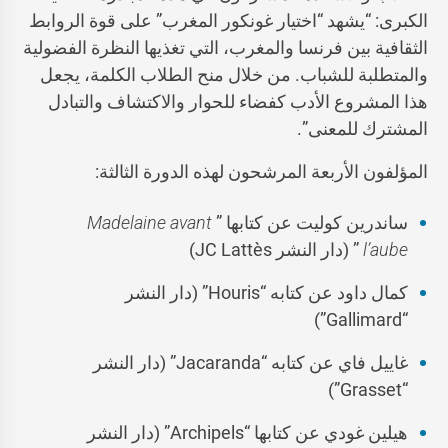
الكبرى: “يشهد “اختيار غونكور المغرب” على قوة الروابط
الثقافية بين فرنسا والمغرب، التي تغذيها النظرة الفضولية
والمتطلبة للشباب. من خلال منح الطلاب الكلمة، يجعل
هذا المشروع الأدب كفضاء للحوار والاكتشاف والتبادل
المشترك للمعنى”.
المؤلفون الأربعة المرشحون لهذه الدورة الثالثة:
ساندرين كوليت عن كتابها ”
Madelaine avant
l’aube
” (دار النشر JC Lattès)
كمال داود عن كتابه “Houris” (دار النشر
“Gallimard”)
غاييل فاي عن كتابه “Jacaranda” (دار النشر
“Grasset”)
هيلين غودي عن كتابها “Archipels” (دار النشر