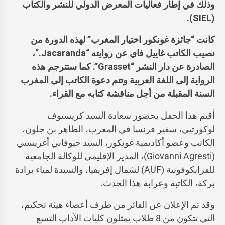
وذلك في إطار فعاليات المعرض الدولي للنشر والكتاب
).
SIEL
(
كانت “
جائزة غونكور اختيار المغرب” لهذه الدورة من
نصيب الكاتب غاييل فاي
عن روايته “Jacaranda.
“،
الصادرة عن دار النشر “Grasset”. كما ستترجم هذه
الرواية إلى اللغة العربية وتتم دعوة الكاتب إلى المغرب
السنة المقبلة من أجل مناقشة كتابه مع القراء.
أقيم هذا الحفل بحضور سعادة السيد كريستوف
لوكورتيي، سفير فرنسا في المغرب، الطاهر بن جلون،
الكاتب وعضو أكاديمية غونكور، السيد جيوفاني أغريستي
(Giovanni Agresti)، المدير الإقليمي للوكالة الجامعية
للفرانكوفونية (AUF) لشمال إفريقيا، والسيدة لمياء برادة
بركة، الكاتبة وعرابة هذا الحدث.
وقد تم الإعلان عن الفائز من طرف أعضاء هيئة تحكيم،
التي تتكون من 8 طلاب يمثلون كليات الآداب التسع