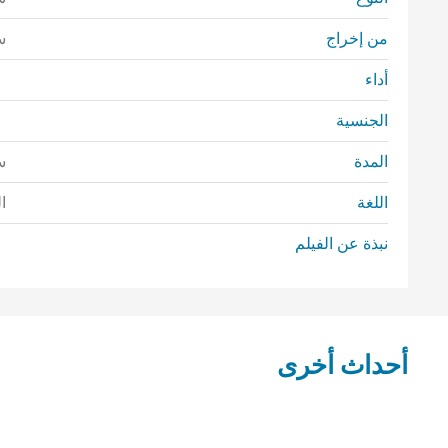
من إخراج
س
أداء
الجنسية
المدة
س
اللغة
ا
نبذة عن الفيلم
أحداث أخرى