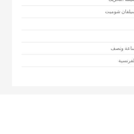
يلفان شوميت
اعة ونصف
لفرنسية