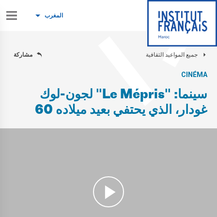
المغرب
جميع المواعيد الثقافية
مشاركة
CINÉMA
سينما: "Le Mépris" لجون-لوك
غودار، الذي يحتفي بعيد ميلاده 60