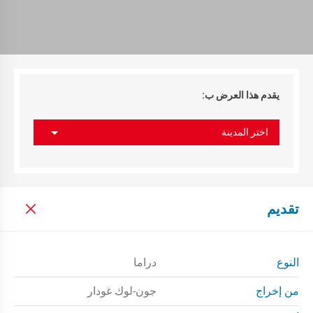
يقدم هذا العرض ب:
اختر المدينة
تقديم
النوع
دراما
من إخراج
جون-لوك غودار