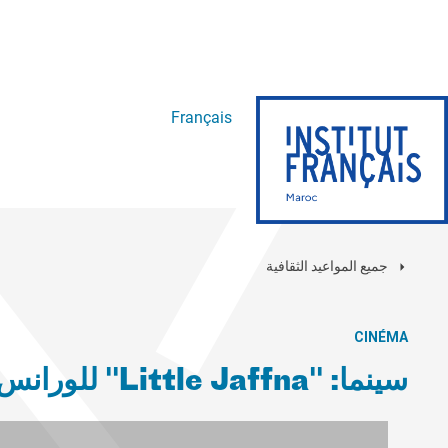
Français
جميع المواعيد الثقافية
CINÉMA
سينما: "Little Jaffna" للورانس فالان