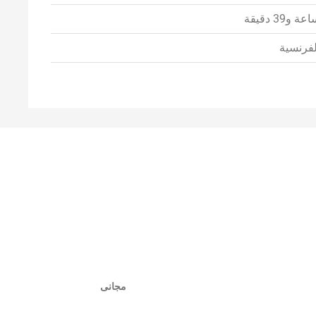
عة و39 دقيقة
لفرنسية
مجانى