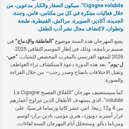
Cigogne volubile”. سيكون الصغار والكبار مدعوين، من
خلال فعاليات مبتكرة في كل من مكناس، فاس، وجدة،
الجديدة، أكادير، الصويرة، مراكش، القنيطرة، طنجة
وتطوان، لاكتشاف مجال نشر أدب الطفل.
يضع المهرجان هذه السنة موضوع
“العاطفة والإدماج”
في
صميم برنامجه، وذلك في إطار الموسم الثقافي 2025-
2026 للمعهد الفرنسي بالمغرب المخصص للشباب،
“جي-
ل-يوم”
. تعد هذه الدورة دعوة لاستكشاف ثراء العواطف
وتقبل الاختلافات بانفتاح وصدر رحب— من خلال القراءة
والصورة.
كما سيستضيف مهرجان “اللقلاق الفصيح La Cigogne
volubile”، الذي يستهدف الأطفال الذين تتراوح أعمارهم
بين 4 و12 ربيعا، اثني عشر كاتبا ورساما فرنسيًا، على
غرار أستريد دوبورد، هنري مونيي، نادين بران-كوسم
ومرياما ديالو. وستتخلل أيام المهرجان الستة لقاءات،