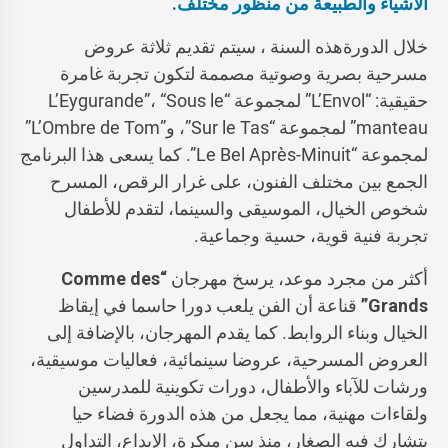
الأشياء والطبيعة من منظور مختلف.
خلال الدورةهذه السنة ، سيتم تقديم ثلاثة عروض
مسرحية بصرية وصوتية مصممة لتكون تجربة غامرة
حقيقية: “L’Envol” لمجموعة “L’Eygurande”، “Sous le
manteau” لمجموعة “Sur le Tas”، و”L’Ombre de Tom”
لمجموعة “Le Bel Après-Minuit”. كما يسعى هذا البرنامج
الجمع بين مختلف الفنون، على غرار الرقص، المسرح
شخوص الخيال، الموسيقى والسينما، لتقدم للأطفال
تجربة فنية قوية، حسية وجماعية.
أكثر من مجرد موعد، يرسخ مهرجان
“Comme des
Grands”
قناعة أن الفن يلعب دورا حاسما في إيقاظ
الخيال وبناء الروابط. كما يقدم المهرجان، بالإضافة إلى
العروض المسرحية، عروضا سينمائية، فعاليات موسيقية،
ورشات للآباء والأطفال، دورات تكوينية للمدرسين
ولقاءات مهنية، مما يجعل من هذه الدورة فضاء حيا
يتشارك فيه الصغار، منذ سن مبكرة، الإبداع، التداول