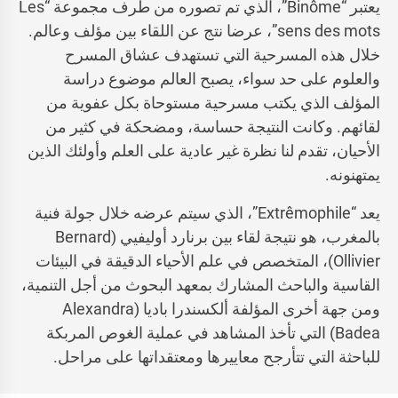
يعتبر “Binôme”، الذي تم تصوره من طرف مجموعة “Les
sens des mots”، عرضا نتج عن اللقاء بين مؤلف وعالم.
خلال هذه المسرحية التي تستهدف عشاق المسرح
والعلوم على حد سواء، يصبح العالم موضوع دراسة
المؤلف الذي يكتب مسرحية مستوحاة بكل عفوية من
لقائهم. وكانت النتيجة حساسة، ومضحكة في كثير من
الأحيان، تقدم لنا نظرة غير عادية على العلم وأولئك الذين
يمتهنونه.
يعد “Extrêmophile”، الذي سيتم عرضه خلال جولة فنية
بالمغرب، هو نتيجة لقاء بين برنارد أوليفيي (Bernard
Ollivier)، المتخصص في علم الأحياء الدقيقة في البيئات
القاسية والباحث المشارك بمعهد البحوث من أجل التنمية،
ومن جهة أخرى المؤلفة ألكسندرا باديا (Alexandra
Badea) التي تأخذ المشاهد في عملية الغوص المربكة
للباحثة التي تتأرجح معاييرها ومعتقداتها على مراحل.