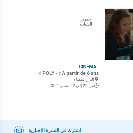
جمهور
الشباب
UE
CINÉMA
ina
POLY - « A partir de 6 ans »
 El
الدار البيضاء
lto
من 22 إلى 22 شتنبر 2021
ا
من 5
اشترك في النشرة الإخبارية