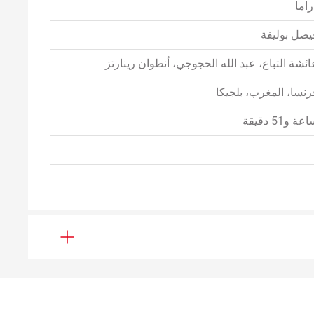
راما
يصل بوليفة
ائشة التباع، عبد الله الحجوجي، أنطوان رينارتز
رنسا، المغرب، بلجيكا
عة و51 دقيقة