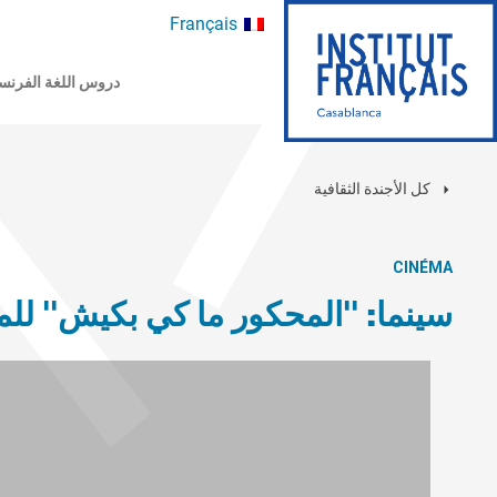
Français
دروس اللغة الفرنس
كل الأجندة الثقافية
CINÉMA
سينما: "المحكور ما كي بكيش" لل