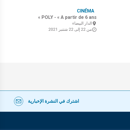
UE
CINÉMA
ina
POLY - « A partir de 6 ans »
 El
الدار البيضاء
lto
من 22 إلى 22 شتنبر 2021
ا
من 5
اشترك في النشرة الإخبارية