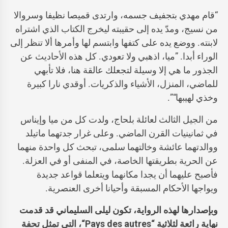
“قام مهدي بتجفيف جسمه، وارتدى قميصا نظيفا وسروالا
من نسيج، ومدّ يده إلى حقيبته ليخرج الكتاب الذي اشتراه
لابنته. ووضع يده على كتفها وابتسم لها وأمرها ألا تنظر إلى
الوراء أبدا. ”ميا، اذهبي ولا تعودي. كل هذه الأحاديث عن
الجذور ما هي إلا وسيلة لتجعلك عالقة هنا، فلا تأبهي
للماضي، المنزل، الأشياء والذكريات. أوقدي نارا كبيرة
وخذي لهيبها“”.
من الجيل الثالث لعائلة بلحاج، ولدت كل من ميا وإيناس
في ثمانينيات القرن الماضي. وعلى غرار جدتهما ماتيلد
ووالدتهما عائشة وخالتهما سلمى، تبحث كل واحدة منهما
عن الحرية بطريقتها الخاصة، في المنفى أو في العزلة.
فأصبح عليهما أن يجدا مكانهما ويتعلما قواعد جديدة
ويواجها الأحكام المسبقة وأحيانا أخرى العنصرية.
وبإصدارها لهذه الرواية، تكون ليلى السليماني قد قدمت
نهاية رائعة لثلاثية “
Pays des autres
“، التي تمثل تحفة