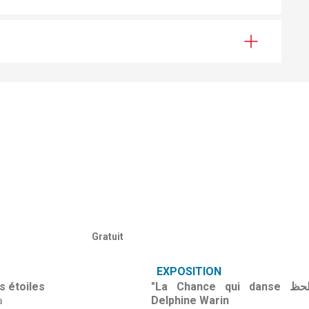
Gratuit
EXPOSITION
s étoiles
"La Chance qui danse رقصة الحظ"
Delphine Warin
a