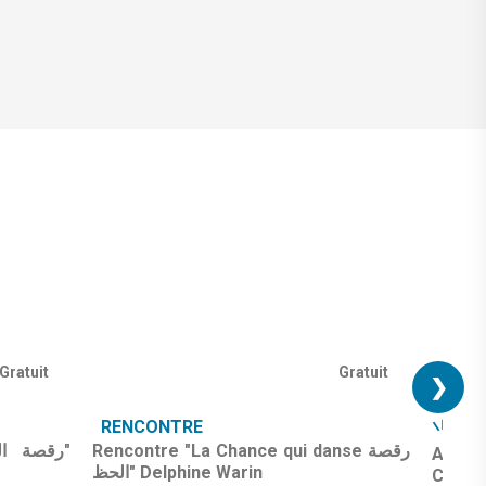
Gratuit
Gratuit
❯
RENCONTRE
ID
Rencontre "La Chance qui danse رقصة
Ateli
الحظ" Delphine Warin
Casab