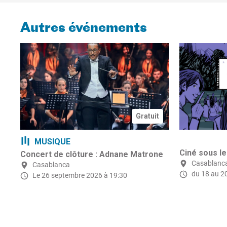
Autres événements
Gratuit
MUSIQUE
Ciné sous le
Concert de clôture : Adnane Matrone
Casablanc
Casablanca
du 18 au 2
Le 26 septembre 2026 à 19:30