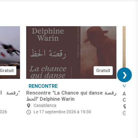
Gratuit
Gratuit
❯
RENCONTRE
ID
Rencontre "La Chance qui danse رقصة
Ateli
الحظ" Delphine Warin
Casab
Casablanca
Cas
2026
Le 17 septembre 2026 à 19:30
Le 2