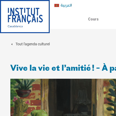
العربية
Cours
Tout l'agenda culturel
Vive la vie et l’amitié ! – À 