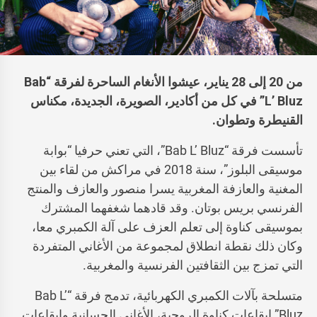
من 20 إلى 28 يناير، عيشوا الأنغام الساحرة لفرقة “Bab
L’ Bluz” في كل من أكادير، الصويرة، الجديدة، مكناس
القنيطرة وتطوان.
تأسست فرقة “Bab L’ Bluz”، التي تعني حرفيا “بوابة
موسيقى البلوز”، سنة 2018 في مراكش من لقاء بين
المغنية والعازفة المغربية يسرا منصور والعازف والمنتج
الفرنسي بريس بوتان. وقد قادهما شغفهما المشترك
بموسيقى كناوة إلى تعلم العزف على آلة الكمبري معا،
وكان ذلك نقطة انطلاق لمجموعة من الأغاني المتفردة
التي تمزج بين الثقافتين الفرنسية والمغربية.
متسلحة بآلات الكمبري الكهربائية، تدمج فرقة “Bab L’
Bluz” إيقاعات كناوة الروحية، الأغاني الحسانية وإيقاعات