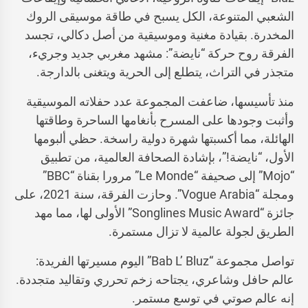
الشعبي المتنوعة، الكل يسبح في طاقة موسيقى الروك
المخدرة. بقيادة مغنية وموسيقية من أصل دكالي، تجسد
الفرقة روح حركة “نايضة”: مشهد مغربي جديد وجريء،
متجذر في التراث، يتطلع إلى الحرية ويتغنى بالدارجة.
منذ تأسيسها، ضاعفت المجموعة عدد حفلاته الموسيقية
وأثبت وجودها على المسرح بأنغامها الساحرة وطاقتها
الهائلة، مما أكسبتها شهرة دولية راسخة. حظي ألبومها
الأول، “نايضة!”، بإشادة الصحافة العالمية، من تطبيق
“Mojo” إلى صحيفة “Le Monde” مرورا بقناة “BBC”
ومجلة “Vogue Arabia”. وحازت الفرقة، سنة 2021، على
جائزة “Songlines Music Award” الأولى لها، مما مهد
الطريق لجولة عالمية لا تزال مستمرة.
تواصل مجموعة “Bab L’ Bluz” اليوم مسيرتها الفريدة:
عالم حافل وشاعري، يجتاحه زخم تحرري وتقاليد متجددة.
إنه عالم صوتي في توسع مستمر.