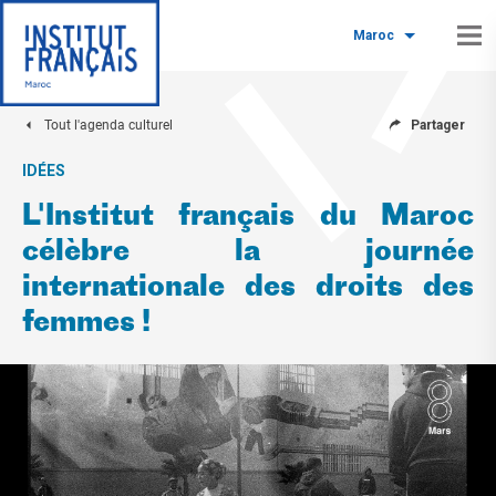
Maroc
Tout l'agenda culturel
Partager
IDÉES
L'Institut français du Maroc
célèbre la journée
internationale des droits des
femmes !