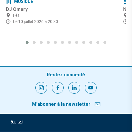
MUSIQUE
DJ Omary
Nui
Fès
Le 10 juillet 2026 à 20:30
d
Restez connecté
M’abonner à la newsletter
العربية