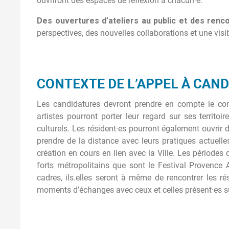
ouvriront des espaces de réflexion à chacun·e.
Des ouvertures d’ateliers au public et des renc
perspectives, des nouvelles collaborations et une visib
CONTEXTE DE L’APPEL À CAN
Les candidatures devront prendre en compte le cont
artistes pourront porter leur regard sur ses territo
culturels. Les résident·es pourront également ouvrir 
prendre de la distance avec leurs pratiques actuell
création en cours en lien avec la Ville. Les période
forts métropolitains que sont le Festival Provence
cadres, ils.elles seront à même de rencontrer les r
moments d’échanges avec ceux et celles présent·es su