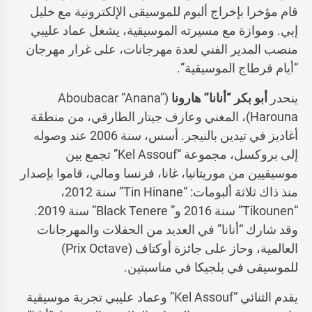
قام مؤخرا بإخراج ألبوم للموسيقى الإلكترونية مع خليل
إبي. وموازة مع مسيرته الموسيقية، يشغل عماد عليبي
منصب المدير الفني لعدة مهرجانات، على غرار مهرجان
“أيام قرطاج الموسيقية”.
ينحدر
أبو بكر “أنانا” هارونا
(Aboubacar “Anana”
Harouna)، المغني وعازف جيتار الطارقي، من منطقة
أغاديز في تيدين بالنيجر. أسس، سنة 2006 عند وصوله
إلى بروكسل، مجموعة “Kel Assouf” تجمع بين
موسيقيين من موريتانيا، غانا، فرنسا ومالي، قاموا بإصدار
منذ ذاك ثلاثة ألبومات: “Tin Hinane” سنة 2012،
“Tikounen” سنة 2016 و” Black Tenere” سنة 2019.
وقد شارك “أنانا” في العديد من الحفلات والمهرجانات
العالمية، وحاز على جائزة أوكتاف (Prix Octave)
للموسيقى في بلجيكا في مناسبتين.
يقدم الثنائي “Kel Assouf” وعماد عليبي تجربة موسيقية