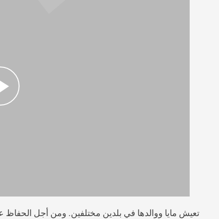
تعيش مايا ووالدها في بلدين مختلفين. ومن أجل الحفاظ ع