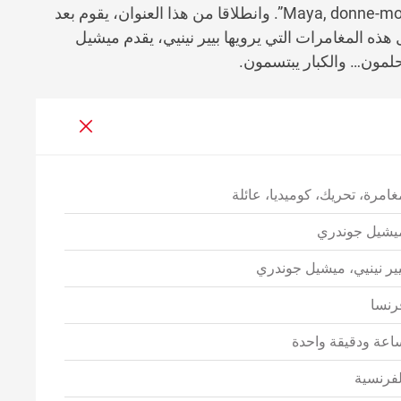
لها، يسألها والدها كل مساء: “مايا، أعطيني عنوانا Maya, donne-moi un titre”. وانطلاقا من هذا العنوان، يقوم بعد
هذه المغامرات التي يرويها بيير نينيي، يقدم ميشيل
لمون… والكبار يبتسمون.
غامرة، تحريك، كوميديا، عائلة
يشيل جوندري
يير نينيي، ميشيل جوندري
رنسا
اعة ودقيقة واحدة
لفرنسية