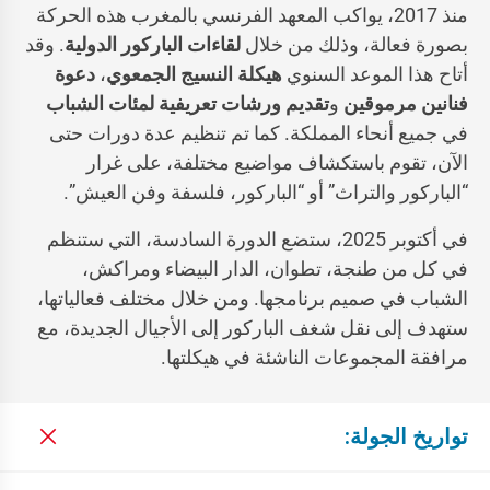
منذ 2017، يواكب المعهد الفرنسي بالمغرب هذه الحركة
بصورة فعالة، وذلك من خلال
لقاءات الباركور الدولية
. وقد
أتاح هذا الموعد السنوي
هيكلة النسيج الجمعوي
،
دعوة
فنانين مرموقين
و
تقديم ورشات تعريفية لمئات الشباب
في جميع أنحاء المملكة. كما تم تنظيم عدة دورات حتى
الآن، تقوم باستكشاف مواضيع مختلفة، على غرار
“الباركور والتراث” أو “الباركور، فلسفة وفن العيش”.
في أكتوبر 2025، ستضع الدورة السادسة، التي ستنظم
في كل من طنجة، تطوان، الدار البيضاء ومراكش،
الشباب في صميم برنامجها. ومن خلال مختلف فعالياتها،
ستهدف إلى نقل شغف الباركور إلى الأجيال الجديدة، مع
مرافقة المجموعات الناشئة في هيكلتها.
تواريخ الجولة: