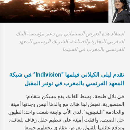
استفاد هذه العرض السينمائي من دعم مؤسسة البنك
المغربي للتجارة والصناعة، الشريك الرسمي للمعهد
الفرنسي بالمغرب في السينما.
تقدم ليلى الكيلاني فيلمها “
Indivision
” في شبكة
المعهد الفرنسي بالمغرب في نونبر المقبل
في تلال طنجة، وسط الغابة، يقع مسكن متقادم:
المنصورية. تعيش لينا هناك مع والدها أنيس وجدتها أمينة
والخادمة “الشينوية”. لدى الأب وابنته شغف واحد: الطيور.
حل الصيف. وافقت أمينة على تنظيم حفل زفاف للعائلة.
وتدفع عائلتها للقبول بعرض عقاري يجعلهم جميعا