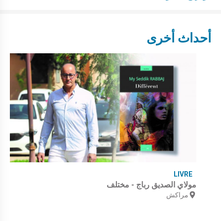
أحداث أخرى
LIVRE
مولاي الصديق رباج - مختلف
مراكش