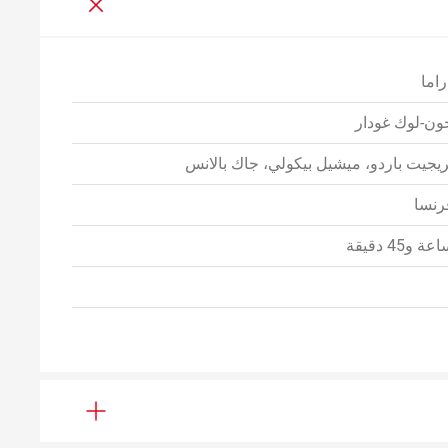
راما
ون-لوك غودار
ريجيت باردو، ميشيل بيكولي، جاك بالانس
رنسا
عة و45 دقيقة