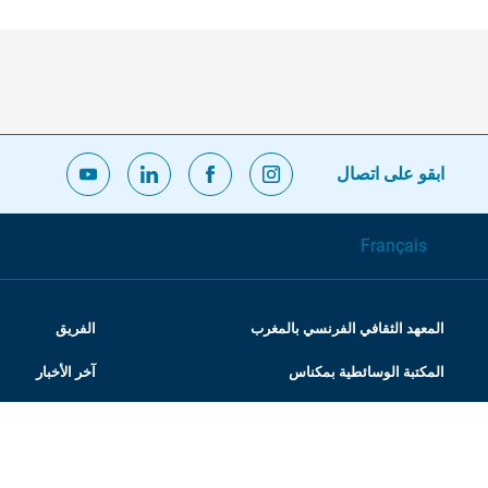
ابقو على اتصال
Français
المعهد الثقافي الفرنسي بالمغرب
الفريق
المكتبة الوسائطية بمكناس
آخر الأخبار
مهماتنا
الإقامات الفنية 
إشعار قانوني
شركاؤنا