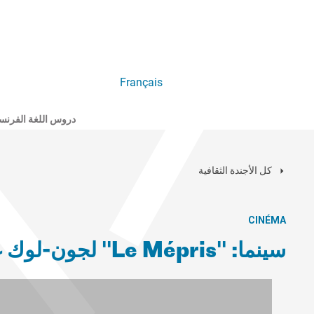
Français
دروس اللغة الفرنس
كل الأجندة الثقافية
CINÉMA
سينما: "Le Mépris" لجون-لوك غودار، الذي يحتفي بعيد ميلاده 60