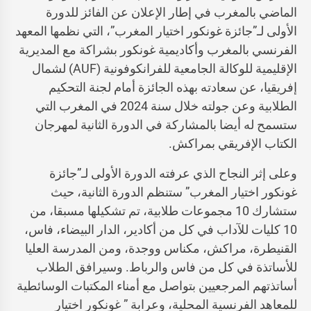
الماضي بالمغرب في إطار الإعلان عن الفائز للدورة
الأولى لـ”جائزة غونكور اختيار المغرب”، التي نظمها المعهد
الفرنسي بالمغرب وأكاديمية غونكور بشراكة مع المديرية
الإقليمية للوكالة الجامعية للفرانكوفونية (AUF) لشمال
إفريقيا، عن سعادته بهذه الجائزة أمام لجنة التحكيم
الطلابية وعن جولته خلال سنة 2024 في المغرب التي
ستسمح له أيضا بالمشاركة في الدورة الثانية لمهرجان
الكتاب الإفريقي بمراكش.
وعلى إثر النجاح الذي عرفته الدورة الأولى لـ”جائزة
غونكور اختيار المغرب” ستنظم الدورة الثانية، حيث
ستشارك 10 مجموعات طلابية، تم تشكيلها مسبقا، من
10 كليات للآداب في كل من أكادير، الدار البيضاء، فاس،
القنيطرة، مراكش، مكناس ووجدة، ومن المدرسة العليا
للأساتذة في كل من فاس والرباط. وسيرافق الطلاب
أساتذتهم المرجعيين بتواصل مع أمناء المكتبات الوسائطية
للمعاهد الفرنسية المحلية، وعرابة ” غونكور اختيار