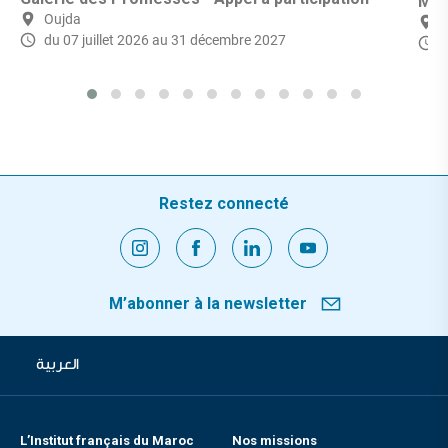
Mic
Oujda
du 07 juillet 2026
au 31 décembre 2027
d
Restez connecté
M’abonner à la newsletter
العربية
L’Institut français du Maroc
Nos missions