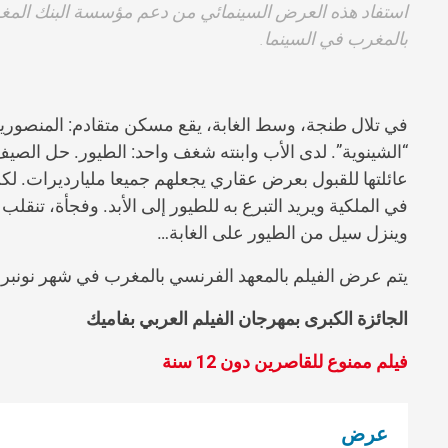
استفاد هذه العرض السينمائي من دعم مؤسسة البنك المغر
بالمغرب في السينما.
في تلال طنجة، وسط الغابة، يقع مسكن متقادم: المنصورية. 
“الشينوية”. لدى الأب وابنته شغف واحد: الطيور. حل الصي
عائلتها للقبول بعرض عقاري يجعلهم جميعا مليارديرات. لك
في الملكية ويريد التبرع به للطيور إلى الأبد. وفجأة، تنق
وينزل سيل من الطيور على الغابة…
يتم عرض الفيلم بالمعهد الفرنسي بالمغرب في شهر نونبر ا
الجائزة الكبرى بمهرجان الفيلم العربي بفاميك
فيلم ممنوع للقاصرين دون 12 سنة
عرض