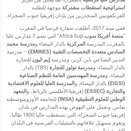
استراتيجية استقطاب مشتركة
موجهة للطلبة
الفرنكفونيين المنحدرين من بلدان إفريقيا جنوب الصحراء.
ففي سنة 2017، أطلقت سفارة فرنسا في المغرب
“
منصة أفريكا سوب
Africa Sup” التي تضم 7 مدارس عليا
بالمغرب: المدرسة
المركزية
بالدار البيضاء و
مدرسة محمد
السادس متعددة التخصصات التقنية (EMINES)
– مدرسة
التدبير الصناعي بابن كرير، ومدرسة
إيم-ليون
للتجارة
بالدار البيضاء، و
مدرسة تولوز للتجارة
(TBS) بالدار
البيضاء، و
مدرسة المهندسين العامة للنظم الصناعية
(EIGSI)
بالدار البيضاء، و
المدرسة العليا للعلوم الاقتصادية
والتجارية (ESSEC)
إفريقيا-الأطلسي بالرباط، و
المعهد
الوطني للعلوم التطبيقية (INSA)
للجامعة الأورومتوسطية
بفاس. وتعمل على النهوض بهذه المدارس في بلدان
إفريقيا جنوب الصحراء، التي تستقطب حاليا 1800 طالبا،
وتقوم بتسهيل علاقاتهم بالتمثيليات الفرنسية في البلدان
الإفريقية المستهدَفة.