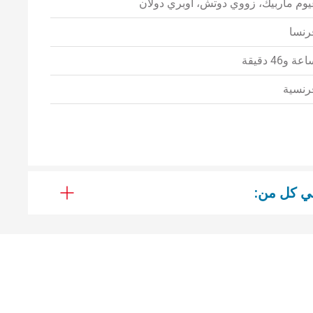
يوم ماربيك، زووي دوتش، أوبري دولان
رنسا
عة و46 دقيقة
رنسية
ي كل من: