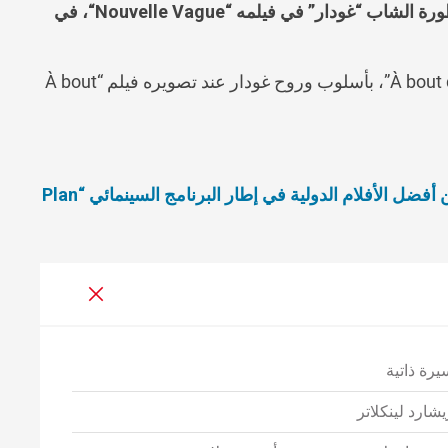
Nouvelle Vague
“، في
يحكي هذا الفيلم قصة غودار عند تصويره فيلم “À bout de souffle”، بأسلوب وروح غودار عند تصويره فيلم “À bout
ضل الأفلام الدولية في إطار البرنامج السينمائي “
Plan
يرة ذاتية
يشارد لينكلاتر