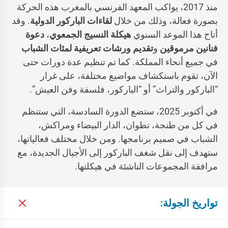
منذ 2017، يواكب المعهد الفرنسي بالمغرب هذه الحركة
بصورة فعالة، وذلك من خلال
لقاءات الباركور الدولية
. وقد
أتاح هذا الموعد السنوي
هيكلة النسيج الجمعوي
،
دعوة
فنانين مرموقين
و
تقديم ورشات تعريفية لمئات الشباب
في جميع أنحاء المملكة. كما تم تنظيم عدة دورات حتى
الآن، تقوم باستكشاف مواضيع مختلفة، على غرار
“الباركور والتراث” أو “الباركور، فلسفة وفن العيش”.
في أكتوبر 2025، ستضع الدورة السادسة، التي ستنظم
في كل من طنجة، تطوان، الدار البيضاء ومراكش،
الشباب في صميم برنامجها. ومن خلال مختلف فعالياتها،
ستهدف إلى نقل شغف الباركور إلى الأجيال الجديدة، مع
مرافقة المجموعات الناشئة في هيكلتها.
تواريخ الجولة: