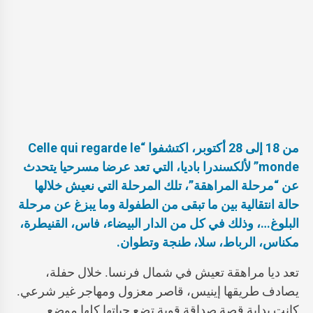
من 18 إلى 28 أكتوبر، اكتشفوا “Celle qui regarde le
monde” لألكسندرا باديا، التي تعد عرضا مسرحيا يتحدث
عن “مرحلة المراهقة”، تلك المرحلة التي نعيش خلالها
حالة انتقالية بين ما تبقى من الطفولة وما يبزغ عن مرحلة
البلوغ…، وذلك في كل من الدار البيضاء، فاس، القنيطرة،
مكناس، الرباط، سلا، طنجة وتطوان.
تعد ديا مراهقة تعيش في شمال فرنسا. خلال حفلة،
يصادف طريقها إينيس، قاصر معزول ومهاجر غير شرعي.
كانت بداية قصة صداقة قوية تضع حياتها كلها موضع