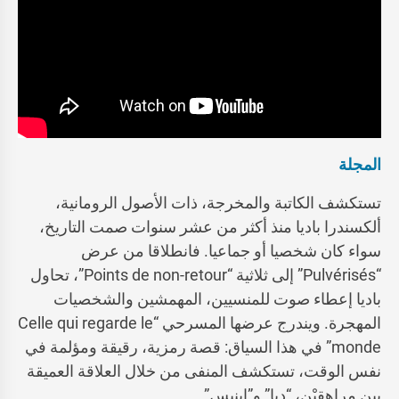
المجلة
تستكشف الكاتبة والمخرجة، ذات الأصول الرومانية،
ألكسندرا باديا منذ أكثر من عشر سنوات صمت التاريخ،
سواء كان شخصيا أو جماعيا. فانطلاقا من عرض
“Pulvérisés” إلى ثلاثية “Points de non-retour”، تحاول
باديا إعطاء صوت للمنسيين، المهمشين والشخصيات
المهجرة. ويندرج عرضها المسرحي “Celle qui regarde le
monde” في هذا السياق: قصة رمزية، رقيقة ومؤلمة في
نفس الوقت، تستكشف المنفى من خلال العلاقة العميقة
بين مراهقيْن، “ديا” و”إينيس”.