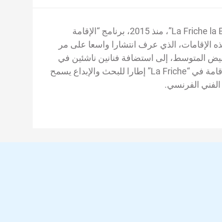
أطلق كل من المعهد الفرنسي بالمغرب و”La Friche la Belle de Mai”، منذ 2015، برنامج “الإقامة
Résidence ”. يهدف نظام هذه الإقامات، الذي عرف انتشارا واسعا على مر
بيض المتوسط، إلى استضافة فنانين ناشئين في
مرسيليا من اجل تشجيع عملية تنقلهم. توفر لهم هذه الإقامة في “La Friche” إطارا للبحث والإبداع يسمح
الفني الفرنسي.