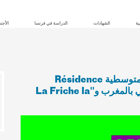
ية
الشهادات
الدراسة في فرنسا
الأجند
طلب ترشيحات: برنامج "الإقامة المتوسطية Résidence
Méditerranée" للمعهد الفرنسي بالمغرب و"La Friche la