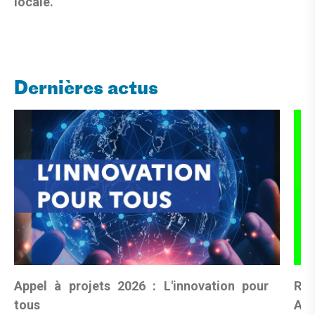
locale
.
Dernières actus
Appel à projets 2026 : L'innovation pour
Rés
tous
Art