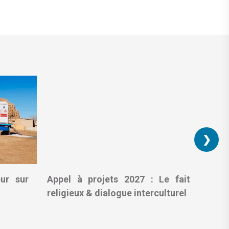
❯
eur sur
Appel à projets 2027 : Le fait
Résid
religieux & dialogue interculturel
Laur