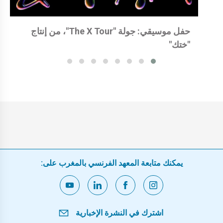
حفل موسيقي: جولة "The X Tour"، من إنتاج
"ختك"
يمكنك متابعة المعهد الفرنسي بالمغرب على:
اشترك في النشرة الإخبارية