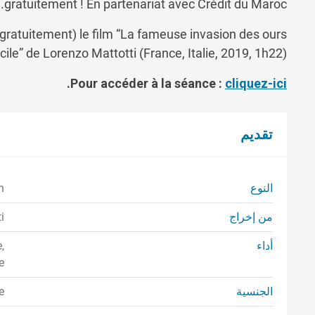
gratuitement ! En partenariat avec Crédit du Maroc.
gratuitement) le film “La fameuse invasion des ours
cile” de Lorenzo Mattotti (France, Italie, 2019, 1h22).
.
Pour accéder à la séance :
cliquez-ici
تقديم
النوع
n
من إخراج
i
أداء
,
e
الجنسية
e