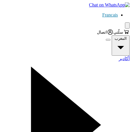
Français
سلّتي
اتصال
المغرب
أكادير