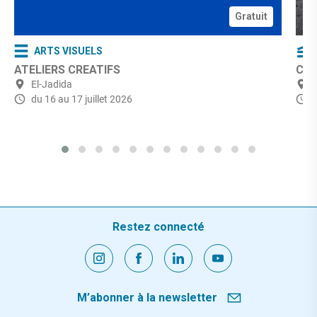
Gratuit
ARTS VISUELS
ATELIERS CREATIFS
Ciné
El-Jadida
du 16 au 17 juillet 2026
Restez connecté
M’abonner à la newsletter