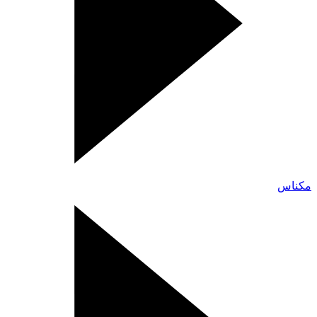
مكناس