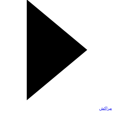
مراكش