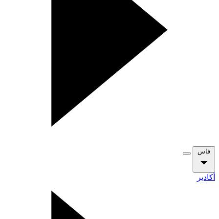
فاس
أكادير