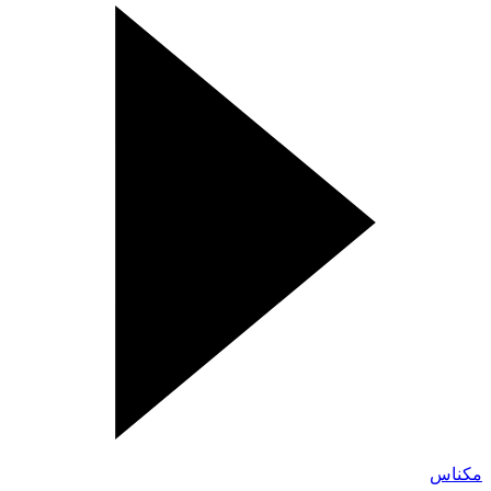
مكناس