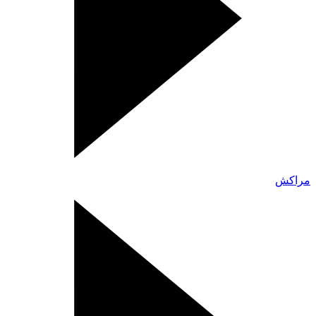
مراكش