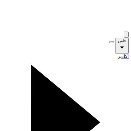
فاس
أكادير