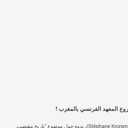
روع المعهد الفرنسي بالمغرب !
يقدم المؤرخ والكاتب الشهير، ستيفان كرونينبرجر (Stéphane Kronenberger)، ندوة حول موضوع “تاريخ مقتضب