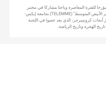
ر ستيفان كرونينبرجر (Stéphane Kronenberger) مؤرخا للفترة المعاصرة وباحثا مشاركا في مختبر
“الزمن، الفضاءات، اللهجات، جنوب أوروبا ومنطقة البحر الأبيض المتوسط” (TELEMME) بجامعة إيكس-
ركز الوطني للبحث العلمي (CNRS). وتركز أبحاث كرونينبرجر، الذي يعد عضوا في اللجنة
اريخ الهجرة وتاريخ الرياضة.