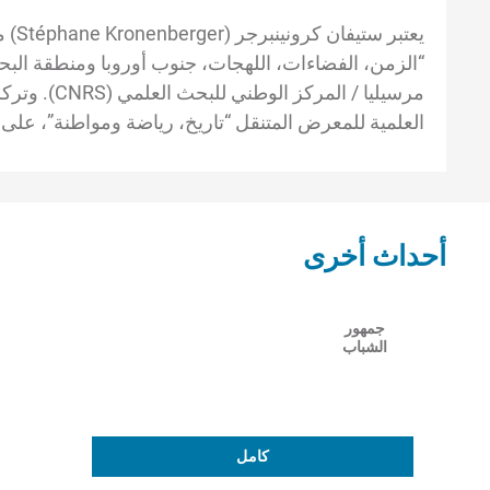
يعتب
مرسيليا / الم
العلمية للمعرض المتنقل “تاريخ، رياضة ومواطنة”، على ت
أحداث أخرى
جمهور
الشباب
كامل