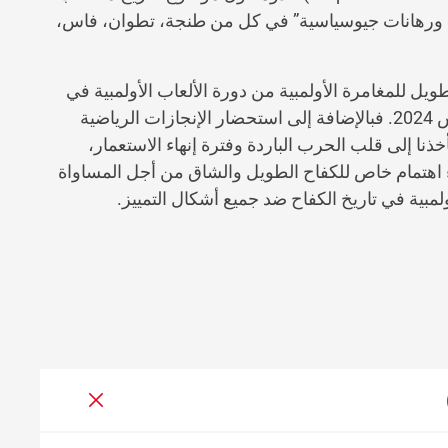
واة ورهانات جيوسياسية” في كل من طنجة، تطوان، فاس،
طويل للمغامرة الأولمبية من دورة الألعاب الأولمبية في
أثينا عام 1896 إلى دورة الألعاب الأولمبية والبارالمبية باريس 2024. فبالإضافة إلى استحضار الإنجازات الرياضية
ذنا إلى قلب الحرب الباردة وفترة إنهاء الاستعمار،
اء اهتمام خاص للكفاح الطويل والشاق من أجل المساواة
بية في تاريخ الكفاح ضد جميع أشكال التمييز.