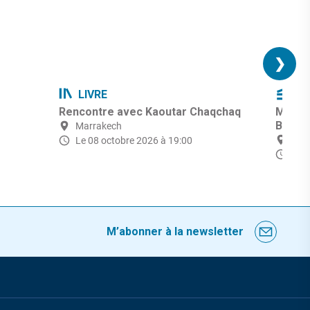
❯
LIVRE
CI
Rencontre avec Kaoutar Chaqchaq
Marra
Bridge
Marrakech
Mar
Le 08 octobre 2026 à 19:00
du 
M’abonner à la newsletter