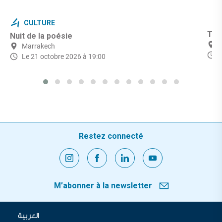
CULTURE
Théâ
Nuit de la poésie
Marrakech
Le 21 octobre 2026 à 19:00
Restez connecté
M’abonner à la newsletter
العربية