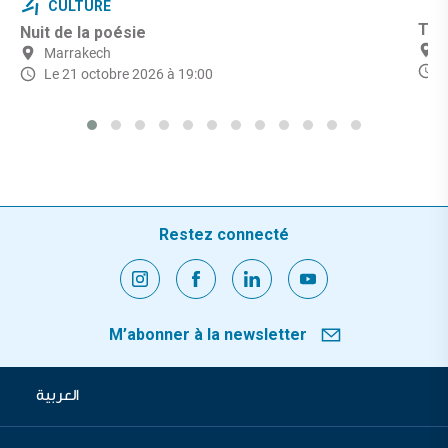
CULTURE
Théâ
Nuit de la poésie
Marrakech
Le 21 octobre 2026 à 19:00
Restez connecté
M’abonner à la newsletter
العربية