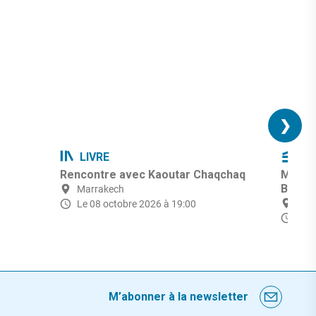
❯
LIVRE
CI
Rencontre avec Kaoutar Chaqchaq
Marra
Bridge
Marrakech
Mar
Le 08 octobre 2026 à 19:00
du 
M’abonner à la newsletter