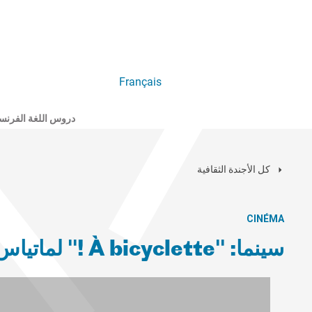
Français
دروس اللغة الفرنس
كل الأجندة الثقافية
CINÉMA
سينما: "À bicyclette !" لماتياس مليكوز