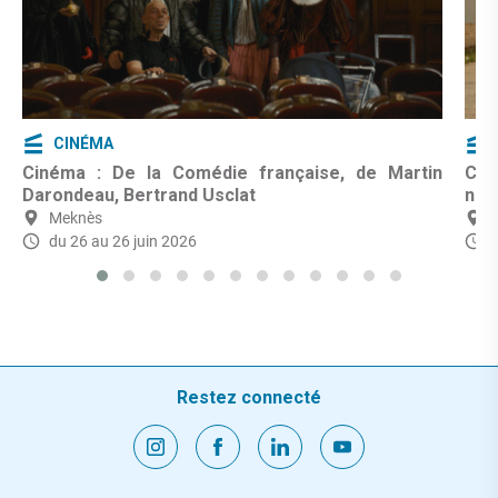
CINÉMA
Cinéma : De la Comédie française, de Martin
Cin
Darondeau, Bertrand Usclat
nom
Meknès
du 26 au 26 juin 2026
Restez connecté