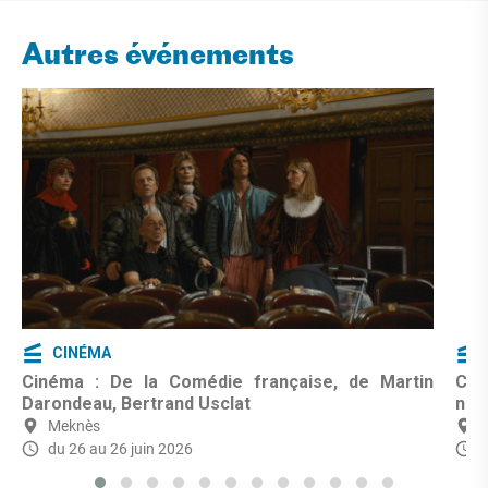
Autres événements
CINÉMA
Cinéma : De la Comédie française, de Martin
Cin
Darondeau, Bertrand Usclat
nom
Meknès
du 26 au 26 juin 2026