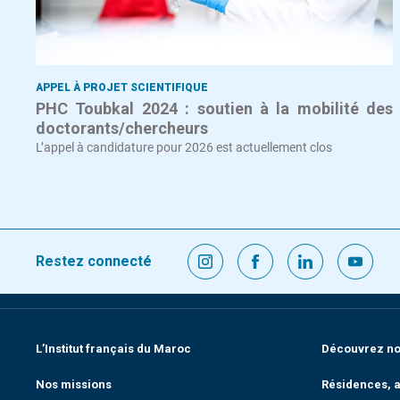
APPEL À PROJET SCIENTIFIQUE
PHC Toubkal 2024 : soutien à la mobilité des
doctorants/chercheurs
L’appel à candidature pour 2026 est actuellement clos
Restez connecté
L’Institut français du Maroc
Découvrez nos
Nos missions
Résidences, a