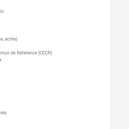
OU
e, écrite)
mmun de Référence (CECR)
a
imés