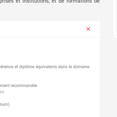
ises et institutions, et de formations de
périence et diplôme équivalents dans le domaine
ivement recommandée
ées.
imum)