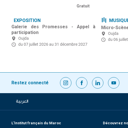
Gratuit
EXPOSITION
MUSIQU
Galerie des Promesses - Appel à
Micro-Scène 
participation
Oujda
Oujda
du 06 juille
du 07 juillet 2026
au 31 décembre 2027
Restez connecté
العربية
L’Institut français du Maroc
Découvrez nos