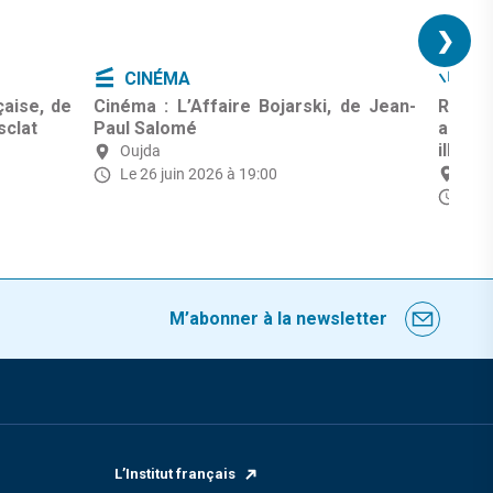
❯
CINÉMA
ID
aise, de
Cinéma : L’Affaire Bojarski, de Jean-
Renco
sclat
Paul Salomé
autou
illusio
Oujda
Ouj
Le 26 juin 2026 à 19:00
Le 2
M’abonner à la newsletter
L’Institut français